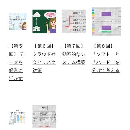
【第５
【第６回】
【第７回】
【第８回】
回】 デ
クラウド社
効率的なシ
「ソフト」と
ータを
会とリスク
ステム構築
「ハード」を
経営に
対策
分けて考える
活かす