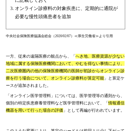
に記載しておく
オンライン診療料の対象疾患に、定期的に通院が
必要な慢性頭痛患者を追加
中央社会保険医療協議会総会（2020/02/07）≪厚生労働省≫より引用
一方、従来の遠隔医療の観点から、「
へき地、医療資源が少ない
地域に属する保険医療機関において、やむを得ない事情により、
二次医療圏内の他の保険医療機関の医師が初診からオンライン診
療を行う場合について、オンライン診療料が算定可能
」と算定ケ
ースが追加されました。
「オンライン医学管理料」については、医学管理等の通則から、
個別の特定疾患療養管理料など医学管理料において、「
情報通信
機器を用いて行った場合の評価
」として再編が行われています。
このような変更により、算定のハードルは前回より少し下がって