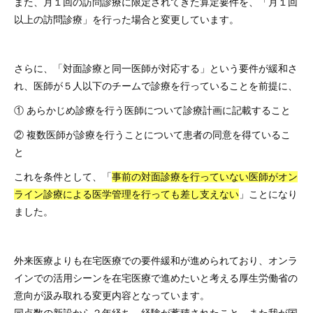
また、月１回の訪問診療に限定されてきた算定要件を、「月１回
以上の訪問診療」を行った場合と変更しています。
さらに、「対面診療と同一医師が対応する」という要件が緩和さ
れ、医師が５人以下のチームで診療を行っていることを前提に、
① あらかじめ診療を行う医師について診療計画に記載すること
② 複数医師が診療を行うことについて患者の同意を得ているこ
と
これを条件として、「
事前の対面診療を行っていない医師がオン
ライン診療による医学管理を行っても差し支えない
」ことになり
ました。
外来医療よりも在宅医療での要件緩和が進められており、オンラ
インでの活用シーンを在宅医療で進めたいと考える厚生労働省の
意向が汲み取れる変更内容となっています。
同点数の新設から２年経ち、経験が蓄積されたこと、また我が国