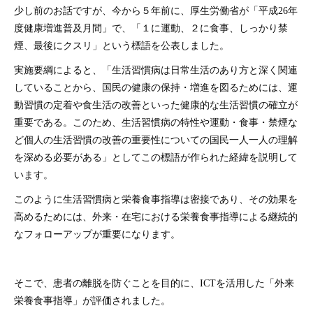
少し前のお話ですが、今から５年前に、厚生労働省が「平成26年
度健康増進普及月間」で、「１に運動、２に食事、しっかり禁
煙、最後にクスリ」という標語を公表しました。
実施要綱によると、「生活習慣病は日常生活のあり方と深く関連
していることから、国民の健康の保持・増進を図るためには、運
動習慣の定着や食生活の改善といった健康的な生活習慣の確立が
重要である。このため、生活習慣病の特性や運動・食事・禁煙な
ど個人の生活習慣の改善の重要性についての国民一人一人の理解
を深める必要がある」としてこの標語が作られた経緯を説明して
います。
このように生活習慣病と栄養食事指導は密接であり、その効果を
高めるためには、外来・在宅における栄養食事指導による継続的
なフォローアップが重要になります。
そこで、患者の離脱を防ぐことを目的に、ICTを活用した「外来
栄養食事指導」が評価されました。