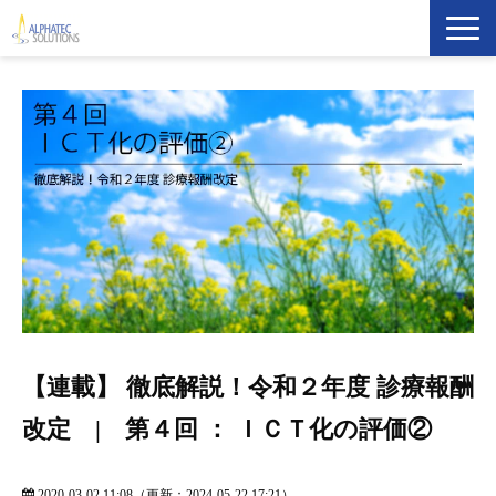
製品・ソリューション
導入事例
イベント・セミナー
ブログ
ATS Newsletter購読登録
【連載】 徹底解説！令和２年度 診療報酬
企業情報
改定 | 第４回 ： ＩＣＴ化の評価②
2020-03-02 11:08
（更新：
2024-05-22 17:21
）