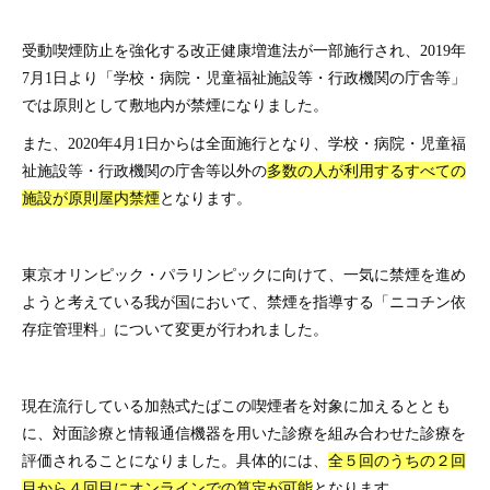
受動喫煙防止を強化する改正健康増進法が一部施行され、2019年
7月1日より「学校・病院・児童福祉施設等・行政機関の庁舎等」
では原則として敷地内が禁煙になりました。
また、2020年4月1日からは全面施行となり、学校・病院・児童福
祉施設等・行政機関の庁舎等以外の
多数の人が利用するすべての
施設が原則屋内禁煙
となります。
東京オリンピック・パラリンピックに向けて、一気に禁煙を進め
ようと考えている我が国において、禁煙を指導する「ニコチン依
存症管理料」について変更が行われました。
現在流行している加熱式たばこの喫煙者を対象に加えるととも
に、対面診療と情報通信機器を用いた診療を組み合わせた診療を
評価されることになりました。具体的には、
全５回のうちの２回
目から４回目にオンラインでの算定が可能
となります。