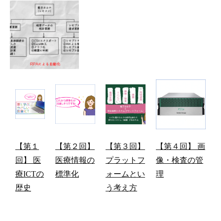
【第１
【第２回】
【第３回】
【第４回】 画
回】 医
医療情報の
プラットフ
像・検査の管
療ICTの
標準化
ォームとい
理
歴史
う考え方