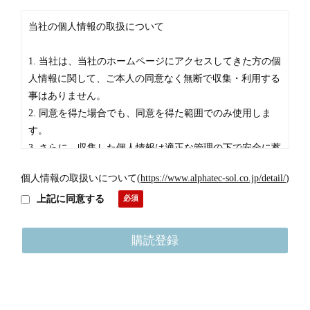
当社の個人情報の取扱について
1. 当社は、当社のホームページにアクセスしてきた方の個
人情報に関して、ご本人の同意なく無断で収集・利用する
事はありません。
2. 同意を得た場合でも、同意を得た範囲でのみ使用しま
す。
3. さらに、収集した個人情報は適正な管理の下で安全に蓄
積・保管します。
個人情報の取扱いについて
(
https://www.alphatec-sol.co.jp/detail/
)
個人情報の利用目的について
上記に同意する
お客様の個人情報は下記の目的に使用させていただきま
す。下記の目的以外で個人情報を使用する場合は、改めて
目的をお知らせし、お客様の同意を得た上で使用いたしま
す。また、お客様が個人情報の提供を拒否された場合は、
弊社が提供するサービスがお受けできなくなる場合がござ