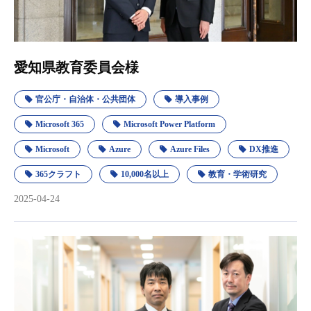
愛知県教育委員会様
官公庁・自治体・公共団体
導入事例
Microsoft 365
Microsoft Power Platform
Microsoft
Azure
Azure Files
DX推進
365クラフト
10,000名以上
教育・学術研究
2025-04-24