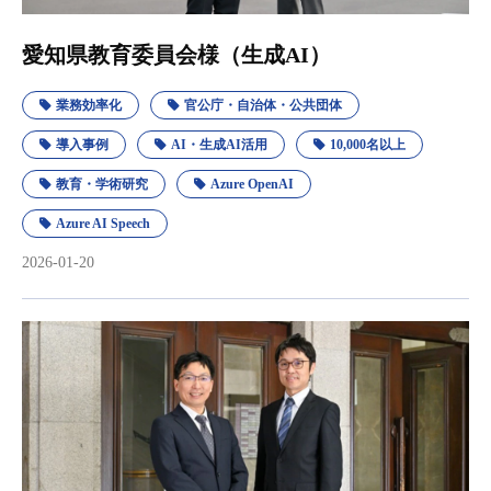
愛知県教育委員会様（生成AI）
業務効率化
官公庁・自治体・公共団体
導入事例
AI・生成AI活用
10,000名以上
教育・学術研究
Azure OpenAI
Azure AI Speech
2026-01-20