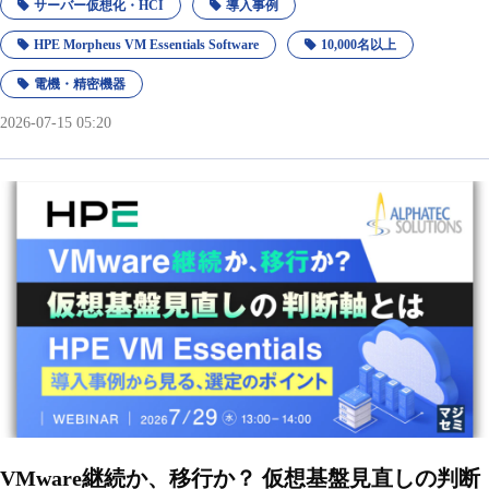
サーバー仮想化・HCI
導入事例
HPE Morpheus VM Essentials Software
10,000名以上
電機・精密機器
2026-07-15 05:20
VMware継続か、移行か？ 仮想基盤見直しの判断