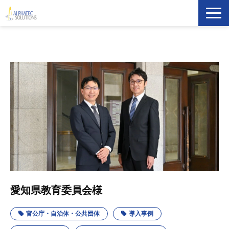
製品・ソリューション
導入事例
イベント・セミナー
ブログ
ATS Newsletter購読登録
企業情報
愛知県教育委員会様
官公庁・自治体・公共団体
導入事例