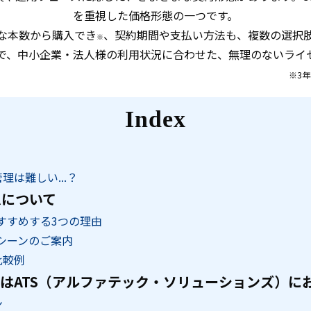
を重視した価格形態の一つです。
要な本数から購入でき
、契約期間や支払い方法も、複数の選択
※
で、中小企業・法人様の利用状況に合わせた、無理のないライ
※3
Index
管理は難しい...？
ラムについて
ムをおすすめする3つの理由
活用シーンのご案内
比較例
ーションはATS（アルファテック・ソリューションズ）
ン