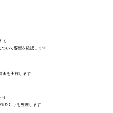
えて
する機能について要望を確認します
調査を実施します
あたり
 & Gap を整理します