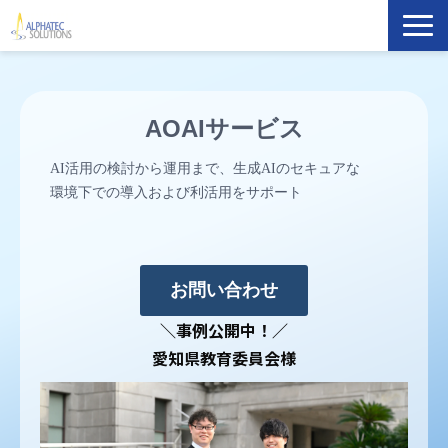
製品・ソリューション
AOAIサービス
導入事例
AI活用の検討から運用まで、生成AIのセキュアな
イベント・セミナー
環境下での導入および利活用をサポート
ブログ
お問い合わせ
ATS Newsletter購読登録
＼事例公開中！／
愛知県教育委員会様
企業情報