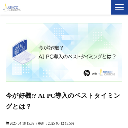
製品・ソリューション
導入事例
イベント・セミナー
ブログ
ATS Newsletter購読登録
今が好機!? AI PC導入のベストタイミン
企業情報
グとは？
2025-04-18 15:39
（更新：
2025-05-12 13:56
）