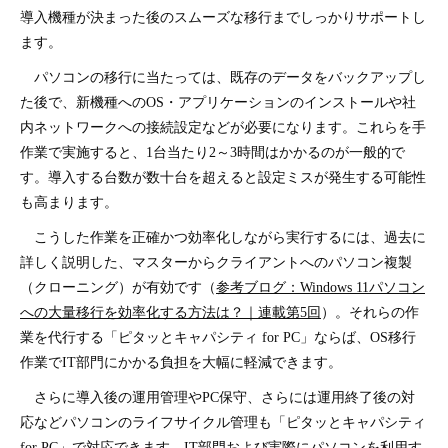
導入機種が決まった後のスムーズな移行までしっかりサポートし
ます。
パソコンの移行に当たっては、既存のデータをバックアップし
た後で、新機種へのOS・アプリケーションのインストールや社
内ネットワークへの接続設定などが必要になります。これらを手
作業で実施すると、1台当たり2～3時間はかかるのが一般的で
す。導入する台数が数十台を超えると設定ミスが発生する可能性
も高まります。
こうした作業を正確かつ効率化しながら実行するには、過去に
詳しく説明した、マスターからクライアントへのパソコン複製
（クローニング）が有効です（
参考ブログ：Windows 11パソコン
への大量移行を効率化する方法は？｜連載第5回
）。それらの作
業を代行する「ピタッとキャパシティ for PC」ならば、OS移行
作業でIT部門にかかる負担を大幅に軽減できます。
さらに導入後の運用管理やPC保守、さらには運用終了後の対
応などパソコンのライフサイクル管理も「ピタッとキャパシティ
for PC」で対応できます。IT部門および実際にパソコンを利用す