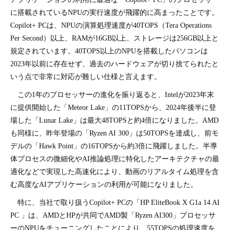
に搭載されているNPUの実行速度が飛躍的に高まったことです。
Copilot+ PCは、NPUの演算処理速度が40TOPS（Tera Operations
Per Second）以上、RAMが16GB以上、ストレージは256GB以上と
規定されています。40TOPS以上のNPUを搭載したパソコンは
2023年以前に存在せず、過去のハードウェアが切り捨てられたと
いう点で非常に対応が難しい仕様と言えます。
この1年のプロセッサーの進化を振り返ると、Intelが2023年末
に提供開始した「Meteor Lake」の11TOPSから、2024年後半に登
場した「Lunar Lake」は最大48TOPSと約4倍になりました。AMD
も同様に、昨年登場の「Ryzen AI 300」は50TOPSを達成し、前モ
デルの「Hawk Point」の16TOPSから約3倍に飛躍しました。半導
体プロセスの微細化やAI推論処理に特化したアーキテクチャの最
適化などで実現した高速化により、動画のリアルタイム処理を含
む高度なAIアプリケーションの利用が可能になりました。
特に、当社で取り扱うCopilot+ PCの「HP EliteBook X G1a 14 AI
PC 」は、AMDとHPが共同でAMD製「Ryzen AI300」プロセッサ
ーのNPUをチューニングしたことにより、55TOPSの処理速度を