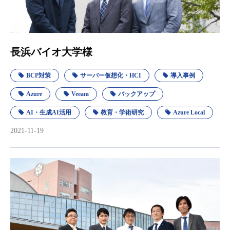
長浜バイオ大学様
BCP対策
サーバー仮想化・HCI
導入事例
Azure
Veeam
バックアップ
AI・生成AI活用
教育・学術研究
Azure Local
2021-11-19