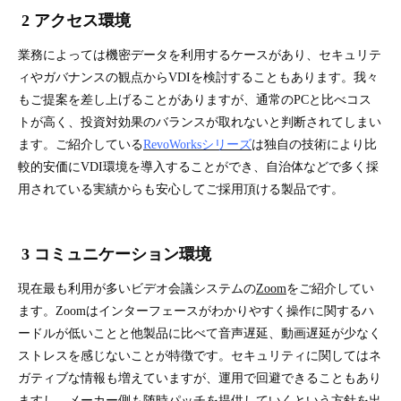
2 アクセス環境
業務によっては機密データを利用するケースがあり、セキュリテ
ィやガバナンスの観点からVDIを検討することもあります。我々
もご提案を差し上げることがありますが、通常のPCと比べコス
トが高く、投資対効果のバランスが取れないと判断されてしまい
ます。ご紹介している
RevoWorksシリーズ
は独自の技術により比
較的安価にVDI環境を導入することができ、自治体などで多く採
用されている実績からも安心してご採用頂ける製品です。
3 コミュニケーション環境
現在最も利用が多いビデオ会議システムの
Zoom
をご紹介してい
ます。Zoomはインターフェースがわかりやすく操作に関するハ
ードルが低いことと他製品に比べて音声遅延、動画遅延が少なく
ストレスを感じないことが特徴です。セキュリティに関してはネ
ガティブな情報も増えていますが、運用で回避できることもあり
ますし、メーカー側も随時パッチを提供していくという方針を出