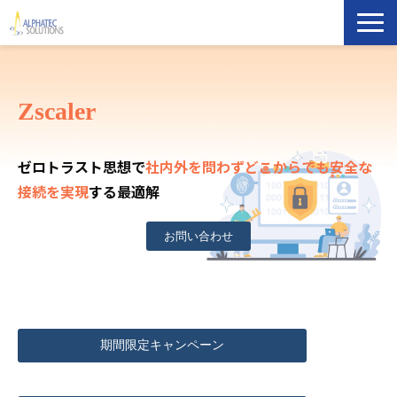
製品・ソリューション
Zscaler
導入事例
ゼロトラスト思想で
社内外を問わずどこからでも安全な
イベント・セミナー
接続を実現
する最適解
ブログ
お問い合わせ
ATS Newsletter購読登録
企業情報
期間限定キャンペーン