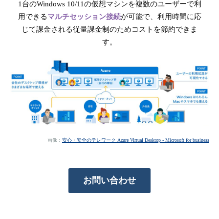
1台のWindows 10/11の仮想マシンを複数のユーザーで利
用できる
マルチセッション接続
が可能で、利用時間に応
じて課金される従量課金制のためコストを節約できま
す。
画像：
安心・安全のテレワーク Azure Virtual Desktop - Microsoft for business
お問い合わせ