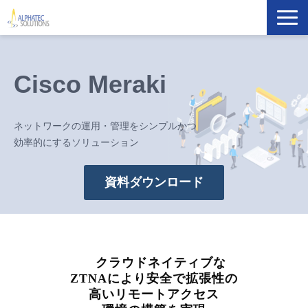
製品・ソリューション
Cisco Meraki
導入事例
ネットワークの運用・管理をシンプルかつ
イベント・セミナー
効率的にするソリューション
ブログ
資料ダウンロード
ATS Newsletter購読登録
企業情報
　クラウドネイティブな
ZTNAにより安全で拡張性の
高いリモートアクセス