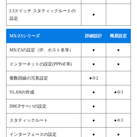
L3スイッチ スタティックルートの
●
設定
MX/Z3シリーズ
詳細設計
簡易設定
MX/Z3の設定（IP、ホスト名等）
●
●
インターネットの設定(PPPoE等)
●
●
複数回線の冗長設定
●※2
VLANの作成
●
●※3
DHCPサーバの設定
●
スタティックルート
●
●※3
インターフェースの設定
●
●