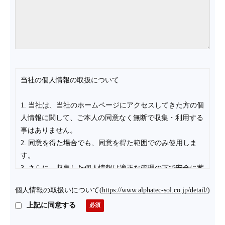
当社の個人情報の取扱について
1. 当社は、当社のホームページにアクセスしてきた方の個
人情報に関して、ご本人の同意なく無断で収集・利用する
事はありません。
2. 同意を得た場合でも、同意を得た範囲でのみ使用しま
す。
3. さらに、収集した個人情報は適正な管理の下で安全に蓄
積・保管します。
個人情報の取扱いについて
(
https://www.alphatec-sol.co.jp/detail/
)
個人情報の利用目的について
上記に同意する