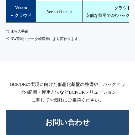
Veeam
クラウド
Veeam Backup
+ クラウド
安価な費用で2次バック
*1 H/W入手後
*2 NW帯域・データ転送量により変わります。
BCP/DRの実現に向けた仮想化基盤の整備や、バックアッ
プの範囲・運用方法などBCP/DRソリューション
に関してお気軽にご相談ください。
お問い合わせ