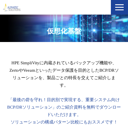
製品・ソリューション
仮想化基盤
導入事例
イベント・セミナー
HPE SimpliVityに内蔵されているバックアップ機能や、
ZertoやVeeamといったデータ保護を目的としたBCP/DRソ
ブログ
リューションを、製品ごとの特長を交えてご紹介しま
す。
ATS Newsletter購読登録
「最後の砦を守れ！目的別で実現する、重要システム向け
企業情報
BCP/DRソリューション」のご紹介資料を無料でダウンロー
ドいただけます。
ソリューションの構成パターン比較にもおススメです！