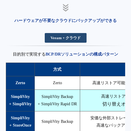
ハードウェアが不要なクラウドにバックアップができる
Veeam + クラウド
目的別で実現する
BCP/DRソリューションの構成パターン
方式
Zerto
Zerto
高速リストア可能な
高速リストア可
SimpliVity
SimpliVity Backup
+ SimpliVity
+ SimpliVity Rapid DR
切り替えオペ
SimpliVity
安価な外部ストレー
SimpliVity Backup
+ StoreOnce
高速なバックアッ