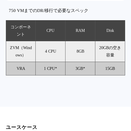
750 VMまでのDR/移行で必要なスペック
コンポーネ
CPU
RAM
Disk
ント
ZVM（Wind
20GBの空き
4 CPU
8GB
ows）
容量
VRA
1 CPU*
3GB*
15GB
ユースケース