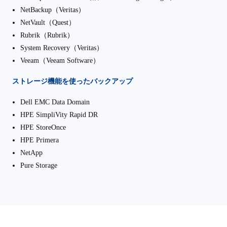
NetBackup（Veritas）
NetVault（Quest）
Rubrik（Rubrik）
System Recovery（Veritas）
Veeam（Veeam Software）
ストレージ機能を使ったバックアップ
Dell EMC Data Domain
HPE SimpliVity Rapid DR
HPE StoreOnce
HPE Primera
NetApp
Pure Storage