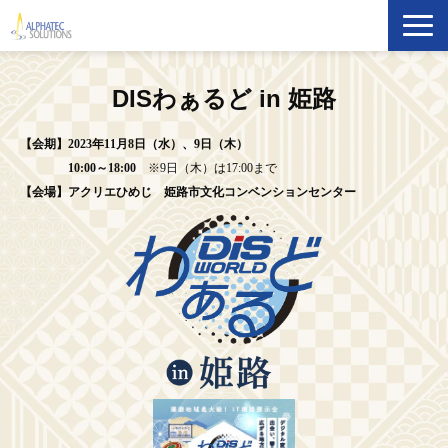
製品・ソリューション
DISわぁるど in 姫路
導入事例
【会期】2023年11月8日（水）、9日（木）
10:00～18:00
※9日（木）は17:00まで
イベント・セミナー
【会場】アクリエひめじ 姫路市文化コンベンションセンター
ブログ
ATS Newsletter購読登録
企業情報