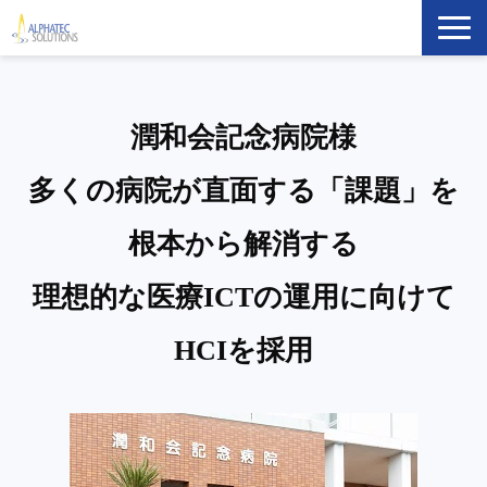
製品・ソリューション
潤和会記念病院様
導入事例
多くの病院が直面する「課題」を
イベント・セミナー
根本から解消する
ブログ
理想的な医療ICTの運用に向けて
ATS Newsletter購読登録
HCIを採用
企業情報