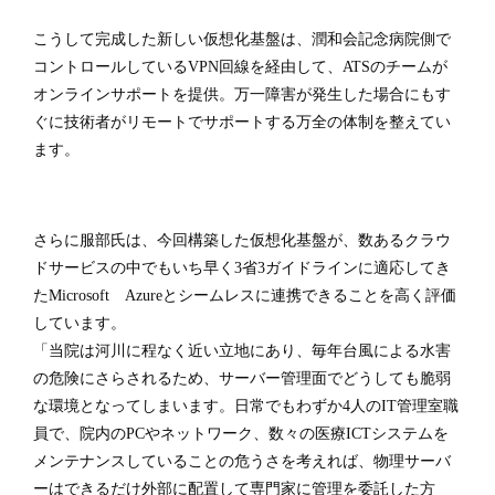
こうして完成した新しい仮想化基盤は、潤和会記念病院側で
コントロールしているVPN回線を経由して、ATSのチームが
オンラインサポートを提供。万一障害が発生した場合にもす
ぐに技術者がリモートでサポートする万全の体制を整えてい
ます。
さらに服部氏は、今回構築した仮想化基盤が、数あるクラウ
ドサービスの中でもいち早く3省3ガイドラインに適応してき
たMicrosoft Azureとシームレスに連携できることを高く評価
しています。
「当院は河川に程なく近い立地にあり、毎年台風による水害
の危険にさらされるため、サーバー管理面でどうしても脆弱
な環境となってしまいます。日常でもわずか4人のIT管理室職
員で、院内のPCやネットワーク、数々の医療ICTシステムを
メンテナンスしていることの危うさを考えれば、物理サーバ
ーはできるだけ外部に配置して専門家に管理を委託した方