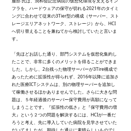
服部 氏は、潤和会記念病院の仮想化環境を支えるイン
フラを、ハードウェアの保守が切れる2021年のタイミ
ングに合わせて従来の3Tier型の構成（サーバー、スト
レージエリアネットワーク、ストレージ）から、HCI
へ切り替えることを兼ねてから検討していたと言いま
す。
「先ほどお話した通り、部門システムを仮想化集約し
たことで、非常に多くのメリットを得ることができま
した。しかし、2台残った物理サーバーが3Tire構成で
あったために拡張性が得られず、2016年以降に追加さ
れた医療ICTシステムは、別の物理サーバーを追加し
て稼働させるほかありませんでした。さらに大きな問
題は、５年経過後のサーバー保守費用が高額になって
しまうことです。『拡張性の低さ』と『保守費用の増
大』という２つの問題を解決するには、HCIが一番だ
ろうと考え、先に導入していた病院を見学させていた
だいてましたが、期待した通りに素晴らしいものでし