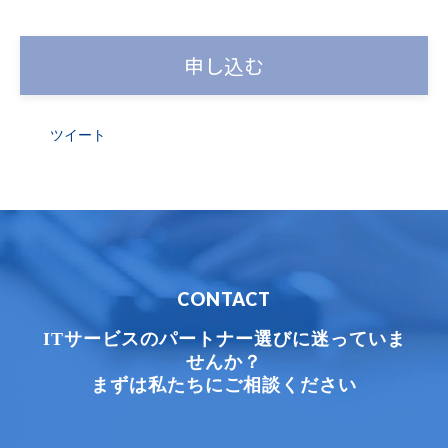
[個人情報の利用目的について]
お客様の個人情報は下記の目的に使用させていた
だきます。下記の目的以外で個人情報を使用する場
合は、改めて目的をお知らせし、お客様の同意を
ツイート
得た上で使用いたします。また、お客様が個人情報
の提供を拒否された場合は、弊社が提供するサー
ビスがお受けできなくなる場合がございます。
1. メールによる商品のご案内・ご提案
CONTACT
2. 案内資料・請求書等の送付
3. 商品・サービスの正確な提供
ITサービスのパートナー選びに迷っていま
せんか？
[個人情報の管理責任者、住所、代表者名]
まずは私たちにご相談ください
・アルファテック・ソリューションズ株式会社
共同して利用する個人情報の管理責任者：ア