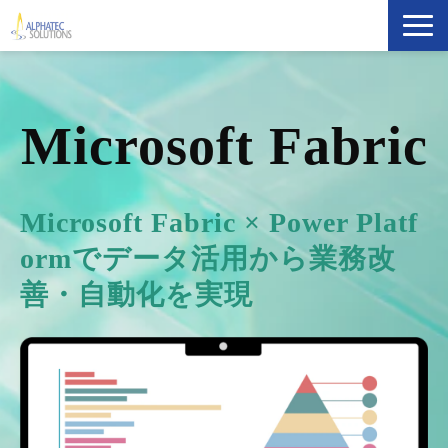
製品・ソリューション
Microsoft Fabric
導入事例
イベント・セミナー
Microsoft Fabric × Power Platf
ブログ
ormでデータ活用から業務改
善・自動化を実現
ATS Newsletter購読登録
企業情報