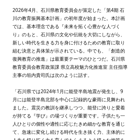
2026年4月、石川県教育委員会が策定した「第4期 石
川の教育振興基本計画」の初年度が始まった。本計画
では、基本理念である『未来を拓く心豊かな人づく
り』のもと、石川県の文化や伝統を大切にしながら、
新しい時代を生きる力を身に付けるための教育に取り
組む決意と具体策が示されている。中でも、「創造的
復興教育の推進」は最重要テーマのひとつだ。石川県
教育委員会教育政策課 県立高校魅力化推進室 主任指導
主事の垣内貴司氏は次のように話す。
「石川県では2024年1月に能登半島地震が発生し、9
月には能登半島北部を中心に記録的な豪雨に見舞われ
ました。震災の教訓を継承しつつ、能登に誇りと愛着
が持てる『学び』の場づくりが重要です。子供たち一
人ひとりの個性や適性に応じたきめ細かな教育を通じ
て、急速に変化し続ける時代を生き抜く力、主体的に