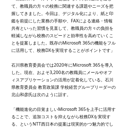
て、教職員の方々の校務に関連する課題やニーズを把
握してきました。今回は、デジタル化により、紙と印
鑑を前提にした業務の手順や、FAXによる連絡・情報
共有といった習慣を見直して、教職員の方々の負担を
軽減しながら校務のスピードと効率性を高めていくこ
とを提案しました。既存のMicrosoft 365の機能をフル
に活用して、校務DXを実現することがポイントです」
石川県教育委員会では2020年にMicrosoft 365を導入
した。現在、およそ3,200名の教職員にメールやオフ
ィスアプリケーションの活用が定着化している。石川
県教育委員会 教育政策課 学校経営グループリーダーの
北山和彦氏は次のように話す。
「機能進化の目覚ましいMicrosoft 365を上手に活用す
ることで、追加コストを抑えながら校務DXを実現す
る、というNTT西日本の提案は現実的かつ魅力的でし