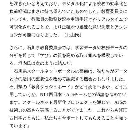
を注ぎたいと考えており、デジタル化による校務の効率化と
負荷軽減はまさに待ち望んでいたものでした。教育委員会に
とっても、教職員の勤務状況や申請手続きがリアルタイムで
可視化されることで、より正確かつ迅速な意思決定とアクシ
ョンが可能になりました」（北山氏）
さらに、石川県教育委員会では、学習データや校務データの
分析を通じて『学び』の質を高める取り組みを模索してい
る。垣内氏は次のように結んだ。
「石川県スクールネットポータルの整備は、私たちがデータ
とその活用の重要性を改めて認識する機会ともなりました。
石川県の『教育ダッシュボード』がどうあるべきか、どう活
用していくか、NTT西日本・ATSチームとの議論を進めてい
ます。スクールネット最新化プロジェクトを通じて、ATSの
技術力の高さを実感することができました。これからもNTT
西日本とともに、私たちをサポートしてもらえることを願っ
ています」