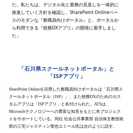
た。私たちは、デジタル化と業務の見直しを一体的に
推進していく方針を確認し、SharePoint Onlineベー
スのモダンな『教職員向けポータル』と、ポータルか
ら利用できる『校務DXアプリ』の開発に着手しまし
た」
「石川県スクールネットポータル」と
「ISPアプリ」
SharePoint Onlineを活用した教職員向けポータルは「石川県ス
クールネットポータル（ISP）」、また校務DXのためのカス
タムアプリは「ISPアプリ」と名付けられた。ATSは、
Microsoftテクノロジーへの豊富な知見をもとに本プロジェク
トをサポートしている。同社 社会公共事業部 自治体文教技術
部の三宅ジャスティン聖也エミール氏は次のように話す。