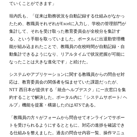
ていくことができます」
垣内氏も、「従来は勤務状況を自動記録する仕組みがなかっ
たため、教職員それぞれがExcelに入力し、学校の管理部門が
集計して、それを受け取った教育委員会が全校分を集計す
る、という手順を取っていました。ポータルに出退勤管理機
能が組み込まれたことで、教職員の在校時間が自動記録・自
動集計できるようになり、リアルタイムで状況把握が可能に
なったことは大きな進化です」と続けた。
システムやアプリケーションに関する教職員からの問合せ対
応は、教育委員会の関係者を悩ませていた課題だったが、
NTT 西日本が提供する「統合ヘルプデスク」に一次窓口を集
約することで解決した。ポータル内に「システムサポート/ ヘ
ルプ」機能を提案・構築したのはATSである。
「教職員の方々がフォームから問合せてオンラインでサポー
トを受けられるようにするとともに、対応の進捗を確認でき
る仕組みを整えました。過去の問合せ内容一覧、操作マニュ