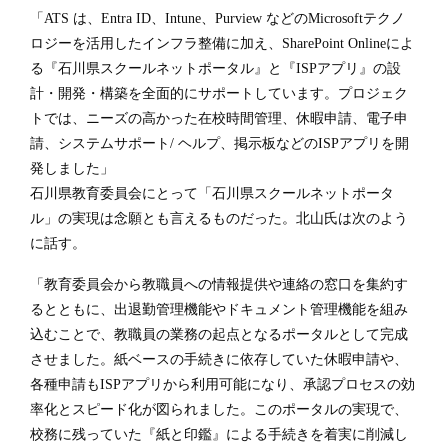
「ATS は、Entra ID、Intune、Purview などのMicrosoftテクノ
ロジーを活用したインフラ整備に加え、SharePoint Onlineによ
る『石川県スクールネットポータル』と『ISPアプリ』の設
計・開発・構築を全面的にサポートしています。プロジェク
トでは、ニーズの高かった在校時間管理、休暇申請、電子申
請、システムサポート/ ヘルプ、掲示板などのISPアプリを開
発しました」
石川県教育委員会にとって「石川県スクールネットポータ
ル」の実現は念願とも言えるものだった。北山氏は次のよう
に話す。
「教育委員会から教職員への情報提供や連絡の窓口を集約す
るとともに、出退勤管理機能やドキュメント管理機能を組み
込むことで、教職員の業務の起点となるポータルとして完成
させました。紙ベースの手続きに依存していた休暇申請や、
各種申請もISPアプリから利用可能になり、承認プロセスの効
率化とスピード化が図られました。このポータルの実現で、
校務に残っていた『紙と印鑑』による手続きを着実に削減し