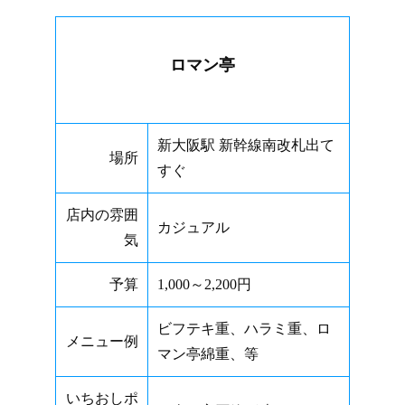
ロマン亭
新大阪駅 新幹線南改札出て
場所
すぐ
店内の雰囲
カジュアル
気
予算
1,000～2,200円
ビフテキ重、ハラミ重、ロ
メニュー例
マン亭綿重、等
いちおしポ