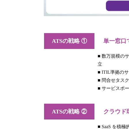
ATSの戦略 ①
単一窓口で
■ 数万規模の
立
■ ITIL準
■ 問合せタス
■ サービスポ
ATSの戦略 ②
クラウド環
■ SaaS を