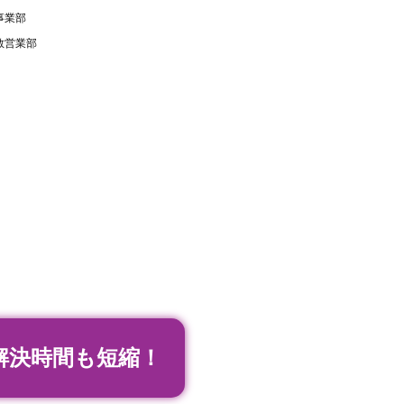
事業部
教営業部
解決時間も短縮！