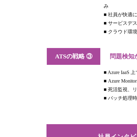
み
■ 社員が快適
■ サービスデ
■ クラウド環
ATSの戦略 ③
問題検知か
■ Azure I
■ Azure 
■ 死活監視、
■ バッチ処理
社員インタビ