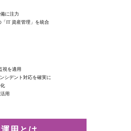
整備に注力
「IT 資産管理」を統合
ウド監視を適用
、インシデント対応を確実に
小化
に活用
す運用とは