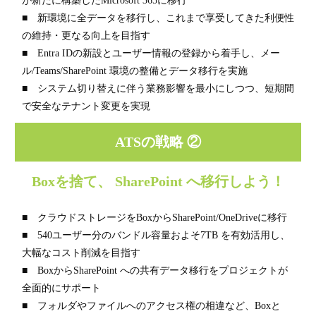
が新たに構築したMicrosoft 365に移行
■ 新環境に全データを移行し、これまで享受してきた利便性
の維持・更なる向上を目指す
■ Entra IDの新設とユーザー情報の登録から着手し、メー
ル/Teams/SharePoint 環境の整備とデータ移行を実施
■ システム切り替えに伴う業務影響を最小にしつつ、短期間
で安全なテナント変更を実現
ATSの戦略 ②
Boxを捨て、 SharePoint へ移行しよう！
■ クラウドストレージをBoxからSharePoint/OneDriveに移行
■ 540ユーザー分のバンドル容量およそ7TB を有効活用し、
大幅なコスト削減を目指す
■ BoxからSharePoint への共有データ移行をプロジェクトが
全面的にサポート
■ フォルダやファイルへのアクセス権の相違など、Boxと