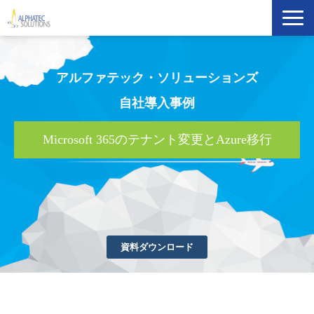
製品・ソリューション
アルファテック・ソリューションズ
導入事例
自社導入事例
イベント・セミナー
Microsoft 365のテナント変更とAzure移行
ブログ
ATS Newsletter購読登録
資料ダウンロード
企業情報