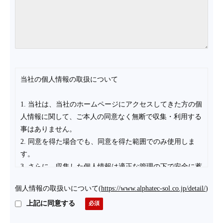
当社の個人情報の取扱について
1. 当社は、当社のホームページにアクセスしてきた方の個
人情報に関して、ご本人の同意なく無断で収集・利用する
事はありません。
2. 同意を得た場合でも、同意を得た範囲でのみ使用しま
す。
3. さらに、収集した個人情報は適正な管理の下で安全に蓄
積・保管します。
個人情報の取扱いについて
(
https://www.alphatec-sol.co.jp/detail/
)
個人情報の利用目的について
上記に同意する